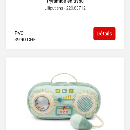
Pyramide en tissu
Lilliputiens - 220.83712
PVC
Détails
39.90 CHF