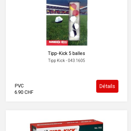
Tipp-Kick 5 balles
Tipp Kick - 043.1605
PVC
Détails
6.90 CHF