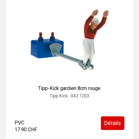
Tipp-Kick gardien 8cm rouge
Tipp Kick - 043.1203
PVC
Détails
17.90 CHF