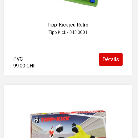
Tipp-Kick jeu Retro
Tipp Kick - 043.0001
PVC
Détails
99.00 CHF