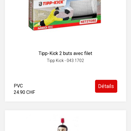
Tipp-Kick 2 buts avec filet
Tipp Kick - 043.1702
PVC
Détails
24.90 CHF