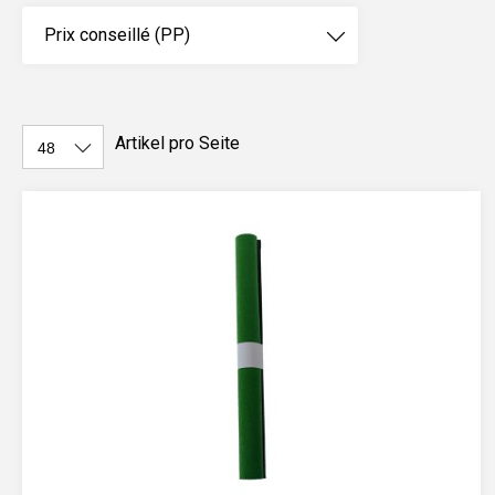
Prix conseillé (PP)
Artikel pro Seite