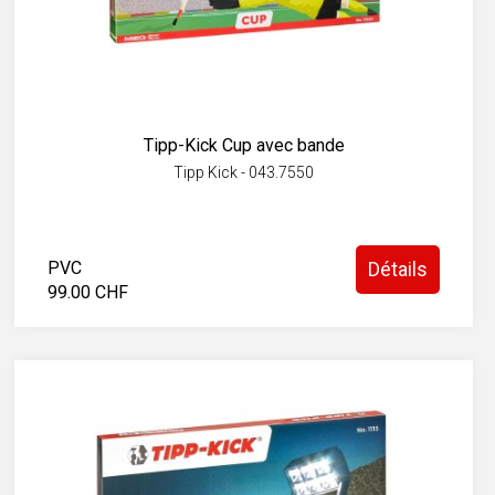
Tipp-Kick Cup avec bande
Tipp Kick - 043.7550
PVC
Détails
99.00 CHF