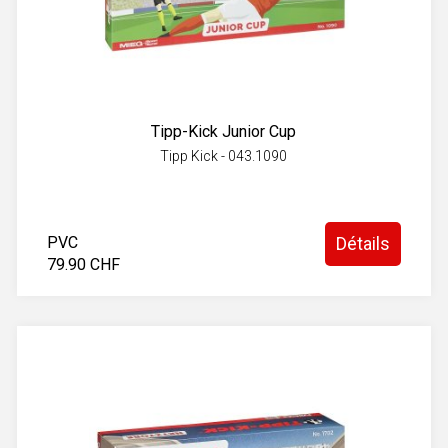
Tipp-Kick Junior Cup
Tipp Kick - 043.1090
PVC
Détails
79.90 CHF