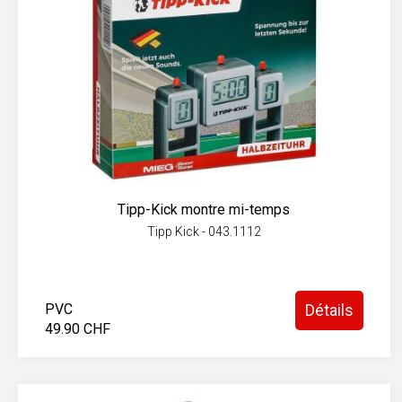
Tipp-Kick montre mi-temps
Tipp Kick - 043.1112
PVC
Détails
49.90 CHF