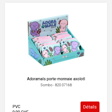
Adoramals porte-monnaie axolotl
Sombo - 820.07168
PVC
Détails