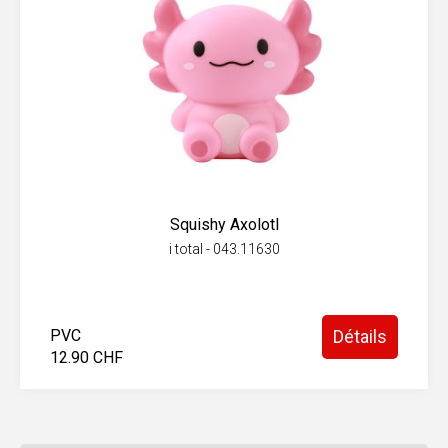
Squishy Axolotl
i total - 043.11630
PVC
Détails
12.90 CHF