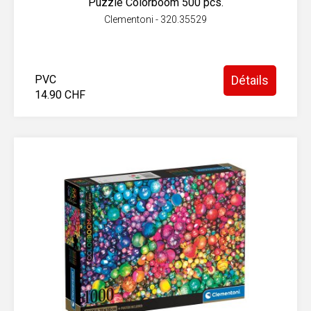
Puzzle Colorboom 500 pcs.
Clementoni - 320.35529
PVC
Détails
14.90 CHF