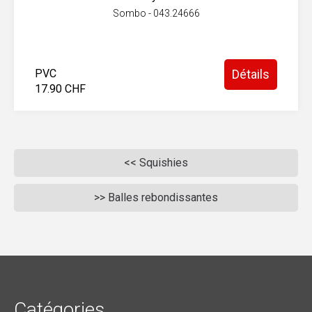
Sombo - 043.24666
PVC
Détails
17.90 CHF
<< Squishies
>> Balles rebondissantes
Catégories