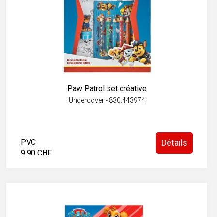
Paw Patrol set créative
Undercover - 830.443974
PVC
Détails
9.90 CHF