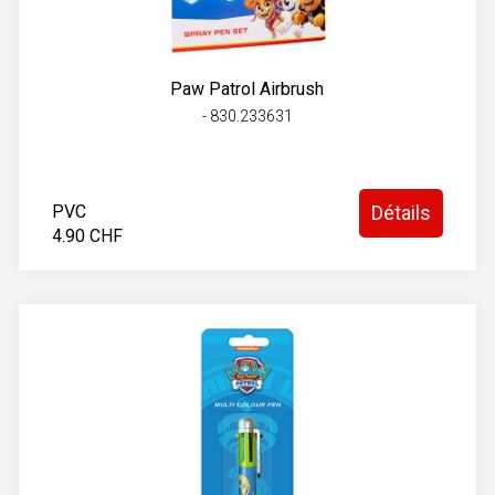
Paw Patrol Airbrush
- 830.233631
PVC
Détails
4.90 CHF