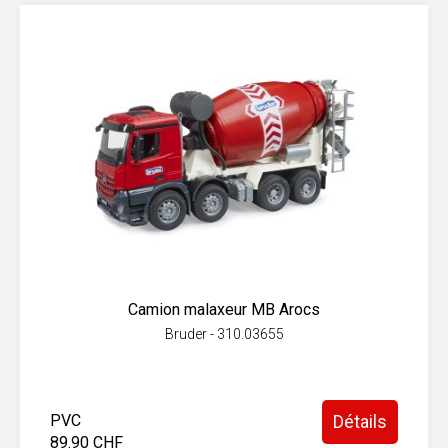
Camion malaxeur MB Arocs
Bruder - 310.03655
PVC
Détails
89.90 CHF