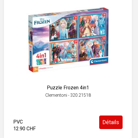
Puzzle Frozen 4in1
Clementoni - 320.21518
PVC
Détails
12.90 CHF