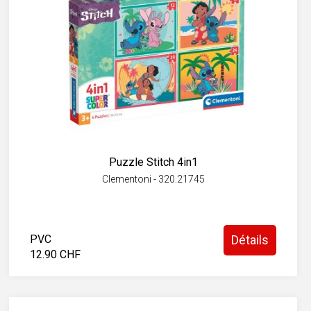
Puzzle Stitch 4in1
Clementoni - 320.21745
PVC
Détails
12.90 CHF