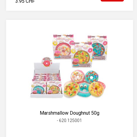
3.95 CHF
Marshmallow Doughnut 50g
- 620.125001