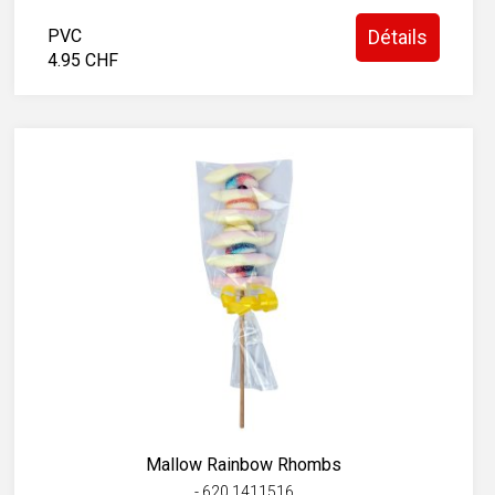
PVC
Détails
4.95 CHF
Mallow Rainbow Rhombs
- 620.1411516