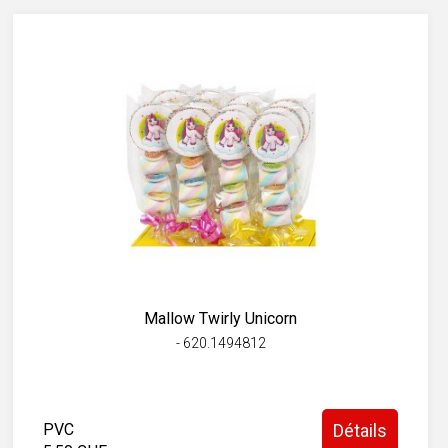
Mallow Twirly Unicorn
- 620.1494812
PVC
Détails