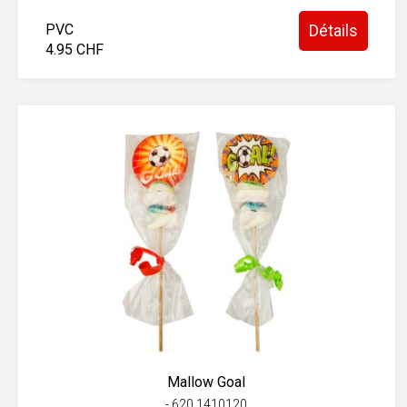
PVC
Détails
4.95 CHF
Mallow Goal
- 620.1410120