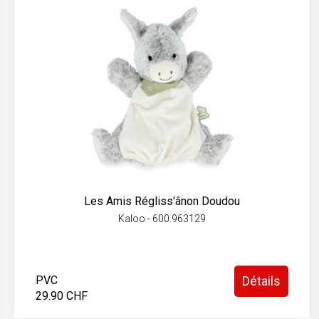
Les Amis Régliss'ânon Doudou
Kaloo - 600.963129
PVC
Détails
29.90 CHF